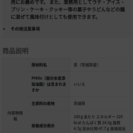
用にお薦めです。 また、業務用としてラテ・アイス・
プリン・ケーキ・クッキー等の菓子やうどんなどの麺
に混ぜて風味付けとしても使用できます。
その他注意事項
商品説明
原材料名
茶（茨城県産）
PHOs（部分水素添
加油脂）は含まれま
いいえ
すか
主原料の産地
茨城県
内容物情
100ｇあたり エネルギー 229
報
kcal たんぱく質 24.5g 脂質
栄養成分表示
4.7g 炭水化物 47.7 g 食塩相当