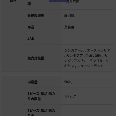
情報
1カ月以内
期
最終製造地
静岡県
用途
業務用
JAN
シンガポール , オーストラリア
, カンボジア , 台湾 , 韓国 , カ
販売対象国
ナダ , アメリカ , モンゴル , イ
ギリス , ニュージーランド
内容量
500g
1ピース(単品)あた
1パック
りの数量
1ピース(単品)あた
りの