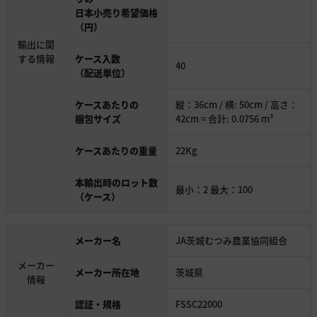
日本小売り希望価格
（円）
輸出に関
する情報
ケース入数
40
（配送単位）
ケースあたりの
縦：36cm / 横: 50cm / 高さ：
梱包サイズ
42cm = 合計: 0.0756 m³
ケースあたりの重量
22Kg
本輸出時のロット数
最小：2 最大：100
（ケース）
メーカー名
JA茨城むつみ農業協同組合
メーカー
メーカー所在地
茨城県
情報
認証・規格
FSSC22000