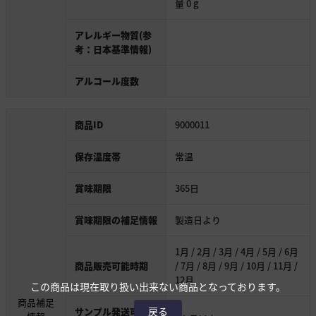
量 0 g
アレルギー物質(参
考：日本基準情報)
アルコール度数
商品ID
9000011
保存温度帯
常温
賞味期限
365日
賞味期限の補足情報
製造日より
1月 / 2月 / 3月 / 4月 / 5月 / 6月
商品販売可能時期
/ 7月 / 8月 / 9月 / 10月 / 11月 /
12月
この商品は現在取り扱い出来ない商品となっております。
商品補足
戻る
サンプル発送可能時